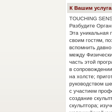
К Вашим услуг
TOUCHING SEN
Разбудите Орган
Эта уникальная 
своим гостям, п
вспомнить давно
между Физически
часть этой прог
в сопровождении
на холсте; приг
руководством ше
с участием проф
создание скульп
скульптора; изу