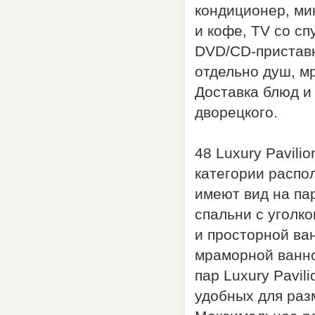
кондиционер, ми
и кофе, TV со с
DVD/CD-приставк
отдельно душ, м
Доставка блюд и 
дворецкого.
48 Luxury Pavili
категории распо
имеют вид на пар
спальни с уголк
и просторной ва
мраморной ванно
пар Luxury Pavi
удобных для раз