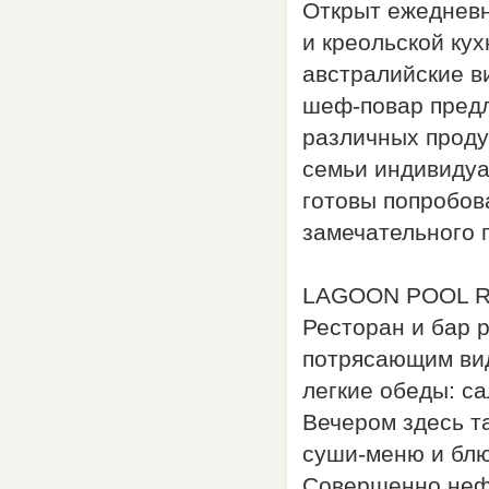
Открыт ежедневн
и креольской ку
австралийские в
шеф-повар предл
различных продук
семьи индивидуал
готовы попробов
замечательного п
LAGOON POOL R
Ресторан и бар 
потрясающим вид
легкие обеды: са
Вечером здесь т
суши-меню и блю
Совершенно неф