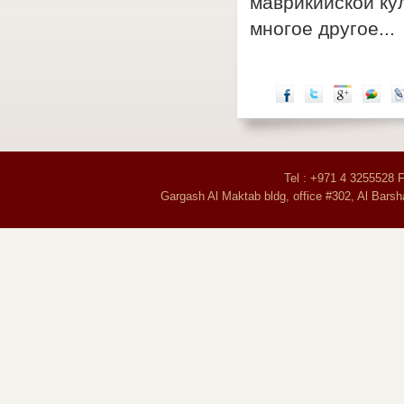
маврикийской ку
многое другое...
Tel : +971 4 3255528 
Gargash Al Maktab bldg, office #302, Al Barsh