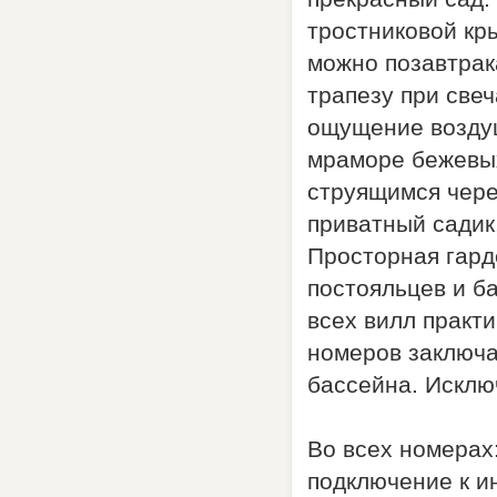
тростниковой кр
можно позавтрак
трапезу при све
ощущение воздуш
мраморе бежевых
струящимся чере
приватный садик
Просторная гард
постояльцев и б
всех вилл практ
номеров заключа
бассейна. Исключ
Во всех номерах
подключение к ин