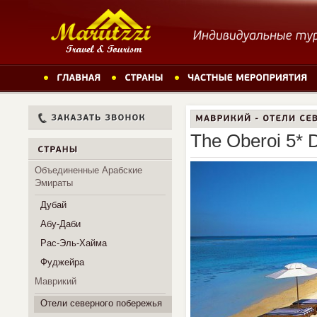
The Oberoi 5* D
Объединенные Арабские
Эмираты
Дубай
Абу-Даби
Рас-Эль-Хайма
Фуджейра
Маврикий
Отели северного побережья