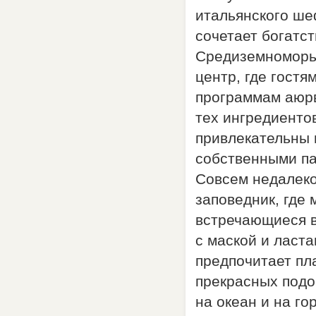
итальянского ше
сочетает богатс
Средиземноморь
центр, где гост
программам аюрв
тех ингредиенто
привлекательны 
собственными па
Совсем недалеко
заповедник, где 
встречающиеся в
с маской и ласта
предпочитает пла
прекрасных подо
на океан и на го