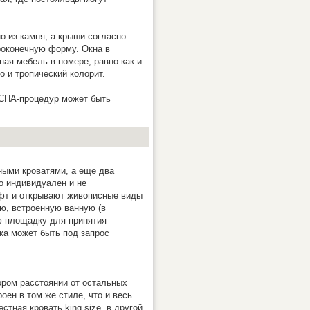
о из камня, а крыши согласно
роконечную форму. Окна в
ая мебель в номере, равно как и
 и тропический колорит.
 СПА-процедур может быть
ными кроватями, а еще два
о индивидуален и не
афт и открывают живописные виды
ю, встроенную ванную (в
ю площадку для принятия
жа может быть под запрос
ором расстоянии от остальных
оен в том же стиле, что и весь
стная кровать king size, в другой