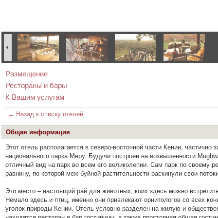
Размещение
Рестораны и бары
К Вашим услугам
← Назад к списку отелей
Общая информация
Этот отель располагается в северо-восточной части Кении, частично 
национального парка Меру. Будучи построен на возвышенности Mughwa
отличный вид на парк во всем его великолепии. Сам парк по своему 
равнину, по которой меж буйной растительности раскинули свои потоки
Это место – настоящий рай для животных, коих здесь можно встретить
Немало здесь и птиц, именно они привлекают орнитологов со всех кон
уголок природы Кении. Отель условно разделен на жилую и обществе
находятся ресторан и бар гостиницы, а также просторная общая гостин