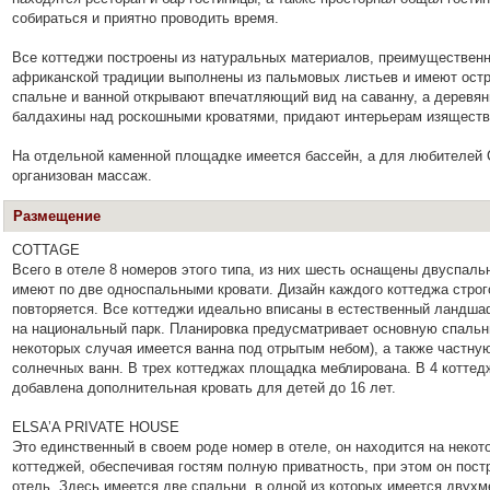
собираться и приятно проводить время.
Все коттеджи построены из натуральных материалов, преимущественн
африканской традиции выполнены из пальмовых листьев и имеют ост
спальне и ванной открывают впечатляющий вид на саванну, а деревянн
балдахины над роскошными кроватями, придают интерьерам изящество
На отдельной каменной площадке имеется бассейн, а для любителей
организован массаж.
Размещение
COTTAGE
Всего в отеле 8 номеров этого типа, из них шесть оснащены двуспаль
имеют по две односпальными кровати. Дизайн каждого коттеджа строг
повторяется. Все коттеджи идеально вписаны в естественный ландш
на национальный парк. Планировка предусматривает основную спальн
некоторых случая имеется ванна под отрытым небом), а также частну
солнечных ванн. В трех коттеджах площадка меблирована. В 4 коттед
добавлена дополнительная кровать для детей до 16 лет.
ELSA’A PRIVATE HOUSE
Это единственный в своем роде номер в отеле, он находится на некот
коттеджей, обеспечивая гостям полную приватность, при этом он постр
отель. Здесь имеется две спальни, в одной из которых имеется двухме