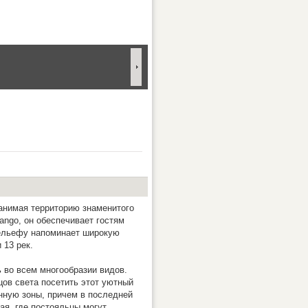
занимая территорию знаменитого
ngo, он обеспечивает гостям
рельефу напоминает широкую
 13 рек.
 во всем многообразии видов.
цов света посетить этот уютный
нную зоны, причем в последней
ая, где постояльцы могут