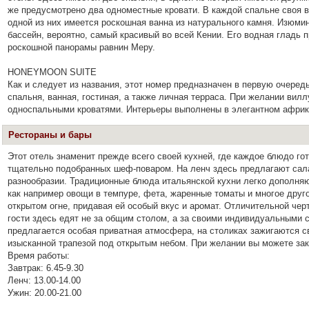
же предусмотрено два одноместные кровати. В каждой спальне своя в
одной из них имеется роскошная ванна из натурального камня. Изюми
бассейн, вероятно, самый красивый во всей Кении. Его водная гладь 
роскошной панорамы равнин Меру.
HONEYMOON SUITE
Как и следует из названия, этот номер предназначен в первую очеред
спальня, ванная, гостиная, а также личная терраса. При желании вил
односпальными кроватями. Интерьеры выполнены в элегантном африк
Рестораны и бары
Этот отель знаменит прежде всего своей кухней, где каждое блюдо гот
тщательно подобранных шеф-поваром. На ленч здесь предлагают сал
разнообразии. Традиционные блюда итальянской кухни легко дополня
как например овощи в темпуре, фета, жаренные томаты и многое друго
открытом огне, придавая ей особый вкус и аромат. Отличительной черт
гости здесь едят не за общим столом, а за своими индивидуальными 
предлагается особая приватная атмосфера, на столиках зажигаются с
изысканной трапезой под открытым небом. При желании вы можете зак
Время работы:
Завтрак: 6.45-9.30
Ленч: 13.00-14.00
Ужин: 20.00-21.00