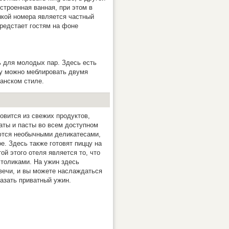
строенная ванная, при этом в
нкой номера является частный
предстает гостям на фоне
ь для молодых пар. Здесь есть
лу можно меблировать двумя
анском стиле.
овится из свежих продуктов,
аты и пасты во всем доступном
ются необычными деликатесами,
е. Здесь также готовят пиццу на
ой этого отеля является то, что
столиками. На ужин здесь
вечи, и вы можете наслаждаться
азать приватный ужин.