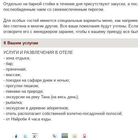
Отдельно на барной стойке в течение дня присутствуют закуски, а по
послеобеденным чаем со свежеиспеченным пирогом.
Для особых гостей имеются специальные варианты меню, как например
без глютена и многие другие. Все ваши пожелания будут учтены. Есл
оговорите его с менеджером заранее, чтобы к вашему приезду все был
К Вашим услугам
УСЛУГИ И РАЗВЛЕЧЕНИЯ В ОТЕЛЕ
- зона отдыха;
- бар;
- прачечная;
- массаж;
- поездки на сафари днем и ночью;
- прогулки пешком;
- пикники на природе;
- экскурсии на реку Тана (на весь день);
- рыбалка;
- экскурсии в деревню аборигенов;
- отель располагает собственной взлетно-посадочной полосой;
- от Найроби 4 часа езды.