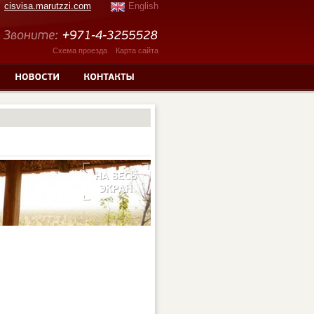
cisvisa.marutzzi.com
English
Схема проезда
Карта сайта